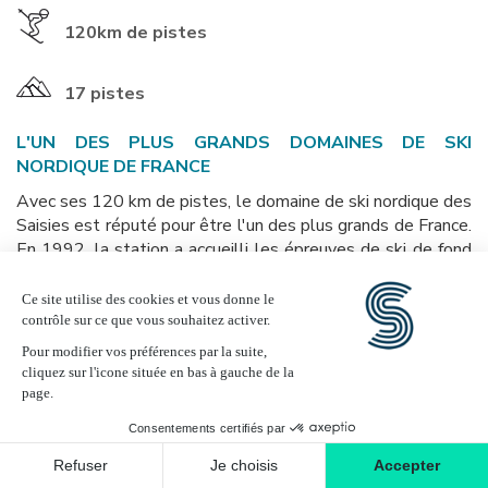
120km
de pistes
17 pistes
L'UN DES PLUS GRANDS DOMAINES DE SKI
NORDIQUE DE FRANCE
Avec ses 120 km de pistes, le domaine de ski nordique des
Saisies est réputé pour être l'un des plus grands de France.
En 1992, la station a accueilli les épreuves de ski de fond
et de biathlon lors des Jeux Olympiques d'hiver
d'Albertville, ce qui a contribué à sa renommée en tant que
destination de ski nordique de premier plan. Grâce à son
altitude élevée, le domaine nordique des Saisies est l'un
des mieux enneigé des Alpes. On y skie chaque année dès
le 11 novembre (grâce au snowfarming) jusqu'à mi-avril.
Ce produit n'est plus disponible à
l'achat